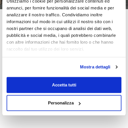
Utilizziamo i cookie per personalizzare contenuti ed
annunci, per fornire funzionalità dei social media e per
analizzare il nostro traffico. Condividiamo inoltre
informazioni sul modo in cui utilizzi il nostro sito con i
nostri partner che si occupano di analisi dei dati web,
pubblicità e social media, i quali potrebbero combinarle
con altre informazioni che hai fornito loro o che hanno
La cucina è il
cuore della casa
e con i modelli di cucine
Stosa
raccolto dal tuo utilizzo dei loro servizi.
potrai dar forma al tuo progetto personalizzato scegliendo
stile, materiali, finiture e complementi.
Mostra dettagli
PRIVACY POLICY
Accetta tutti
COOKIE POLICY
Personalizza